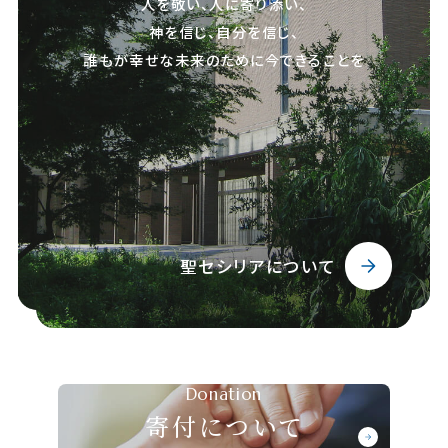
人を敬い、人に寄り添い、
神を信じ、自分を信じ、
誰もが幸せな未来のために今できることを
聖セシリアについて
Donation
寄付について